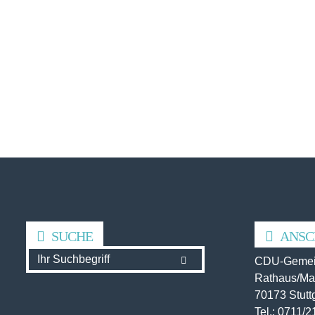
SUCHE
ANSC
CDU-Gemein
Rathaus/Mar
70173 Stutt
Tel.: 0711/