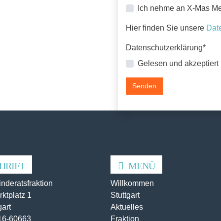
Ich nehme an X-Mas Mee
Hier finden Sie unsere
Dat
Pflichtfeld
Datenschutzerklärung
*
Gelesen und akzeptiert
Senden
HRIFT
MENÜ
deratsfraktion
Willkommen
ktplatz 1
Stuttgart
gart
Aktuelles
216-60663
Fraktion