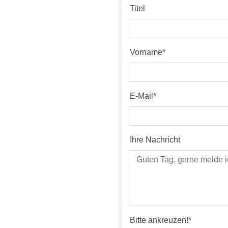
Titel
Pflichtfeld
Vorname
*
Pflichtfeld
E-Mail
*
Ihre Nachricht
Pflichtfeld
Bitte ankreuzen!
*